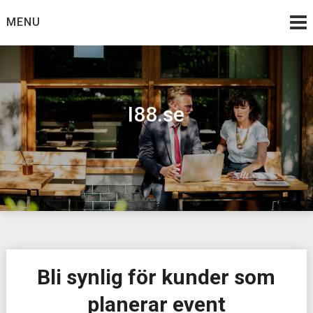
Skip
MENU
to
content
I88.se
Bli synlig för kunder som
planerar event