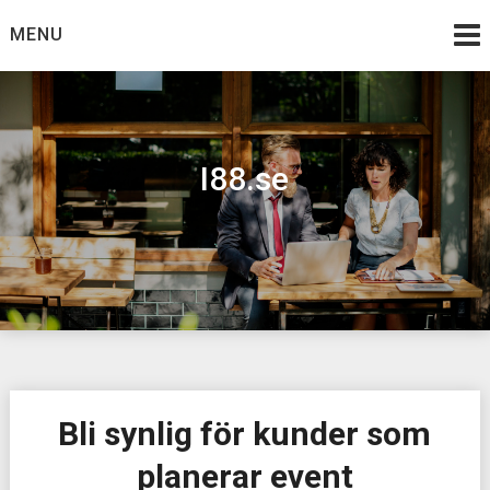
Skip
MENU
to
content
I88.se
Bli synlig för kunder som
planerar event