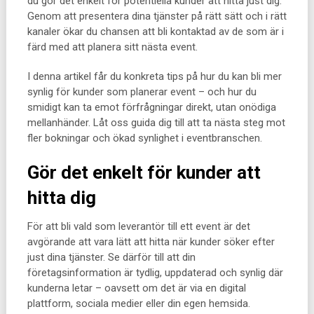
du gör det enkelt för potentiella kunder att hitta just dig.
Genom att presentera dina tjänster på rätt sätt och i rätt
kanaler ökar du chansen att bli kontaktad av de som är i
färd med att planera sitt nästa event.
I denna artikel får du konkreta tips på hur du kan bli mer
synlig för kunder som planerar event – och hur du
smidigt kan ta emot förfrågningar direkt, utan onödiga
mellanhänder. Låt oss guida dig till att ta nästa steg mot
fler bokningar och ökad synlighet i eventbranschen.
Gör det enkelt för kunder att
hitta dig
För att bli vald som leverantör till ett event är det
avgörande att vara lätt att hitta när kunder söker efter
just dina tjänster. Se därför till att din
företagsinformation är tydlig, uppdaterad och synlig där
kunderna letar – oavsett om det är via en digital
plattform, sociala medier eller din egen hemsida.