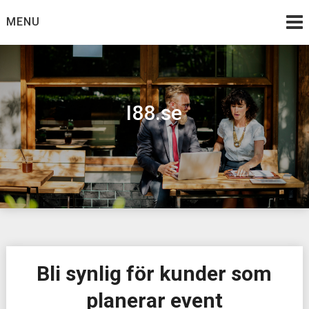
Skip
MENU
to
content
I88.se
Bli synlig för kunder som
planerar event