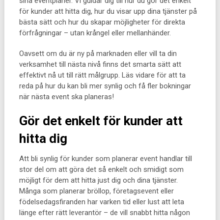
sina eventplaner. Vi guidar dig till hur du gör det enkelt
för kunder att hitta dig, hur du visar upp dina tjänster på
bästa sätt och hur du skapar möjligheter för direkta
förfrågningar – utan krångel eller mellanhänder.
Oavsett om du är ny på marknaden eller vill ta din
verksamhet till nästa nivå finns det smarta sätt att
effektivt nå ut till rätt målgrupp. Läs vidare för att ta
reda på hur du kan bli mer synlig och få fler bokningar
när nästa event ska planeras!
Gör det enkelt för kunder att
hitta dig
Att bli synlig för kunder som planerar event handlar till
stor del om att göra det så enkelt och smidigt som
möjligt för dem att hitta just dig och dina tjänster.
Många som planerar bröllop, företagsevent eller
födelsedagsfiranden har varken tid eller lust att leta
länge efter rätt leverantör – de vill snabbt hitta någon