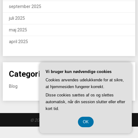
september 2025
juli 2025
maj 2025
april 2025
Vi bruger kun nødvendige cookies
Categories
Cookies anvendes udelukkende for at sikre,
Blog
at hjemmesiden fungerer korrekt.
Disse cookies sættes af os og slettes
automatisk, når din session slutter eller efter
kort tid.
© 2026 I88.se
| Theme by
SuperbThemes
OK
CVR-Nummer 37 40 77 39