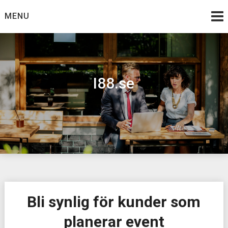
Skip
MENU
to
content
I88.se
Bli synlig för kunder som
planerar event