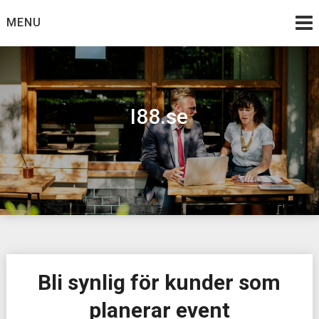
Skip
MENU
to
content
I88.se
Bli synlig för kunder som
planerar event