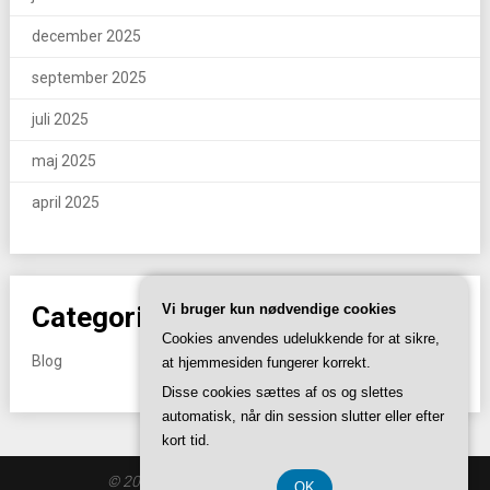
december 2025
september 2025
juli 2025
maj 2025
april 2025
Categories
Vi bruger kun nødvendige cookies
Cookies anvendes udelukkende for at sikre,
Blog
at hjemmesiden fungerer korrekt.
Disse cookies sættes af os og slettes
automatisk, når din session slutter eller efter
kort tid.
© 2026 I88.se
| Theme by
SuperbThemes
OK