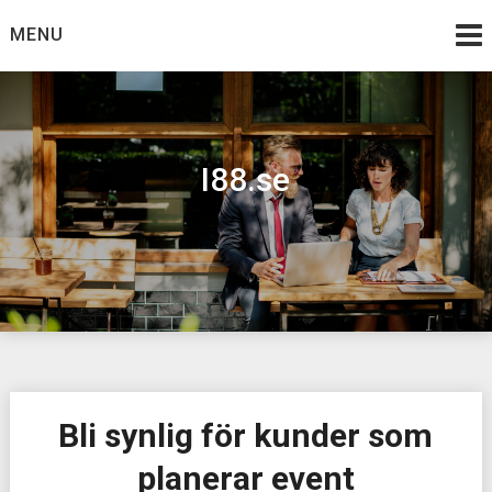
Skip
MENU
to
content
I88.se
Bli synlig för kunder som
planerar event