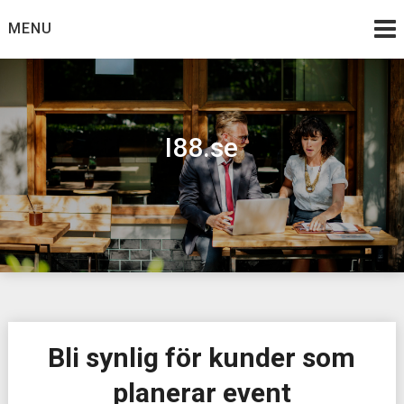
Skip
MENU
to
content
I88.se
Bli synlig för kunder som
planerar event