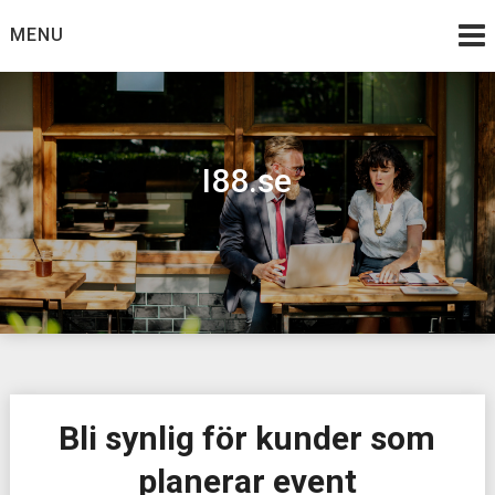
Skip
MENU
to
content
I88.se
Bli synlig för kunder som
planerar event