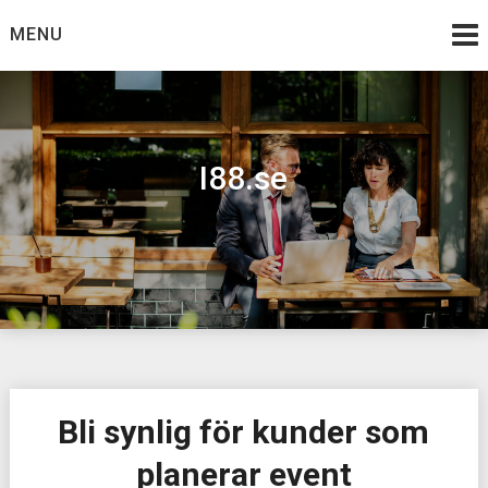
Skip
MENU
to
content
I88.se
Bli synlig för kunder som
planerar event