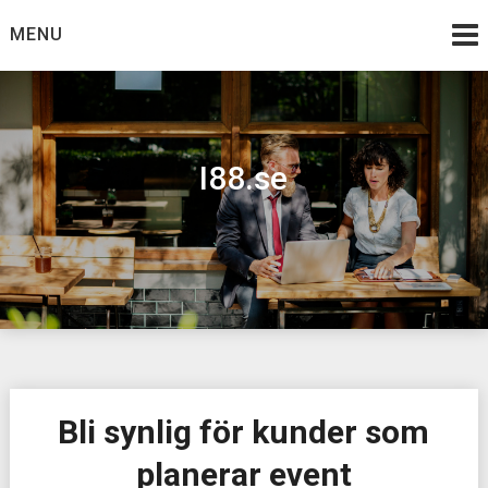
Skip
MENU
to
content
I88.se
Bli synlig för kunder som
planerar event