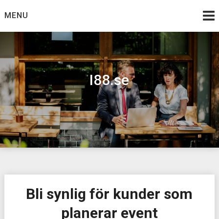
Skip
MENU
to
content
I88.se
Bli synlig för kunder som
planerar event