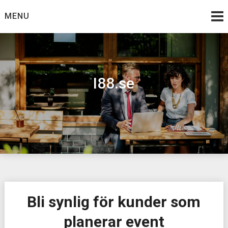
Skip
MENU
to
content
I88.se
Bli synlig för kunder som
planerar event