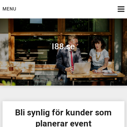
Skip
MENU
to
content
I88.se
Bli synlig för kunder som
planerar event