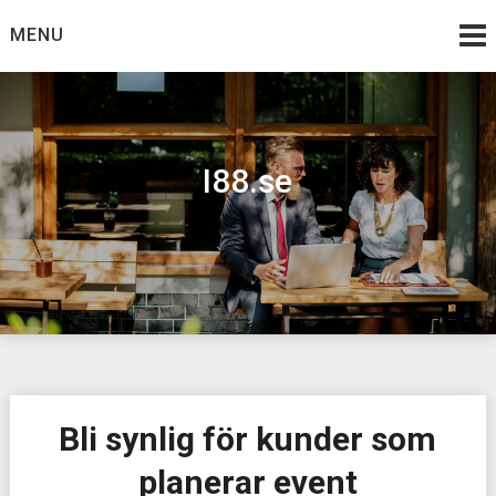
Skip
MENU
to
content
I88.se
Bli synlig för kunder som
planerar event