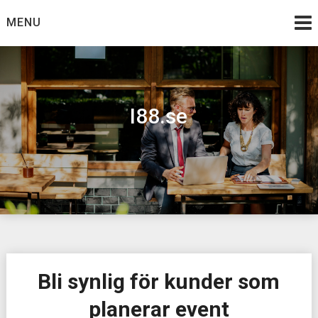
Skip
MENU
to
content
I88.se
Bli synlig för kunder som
planerar event