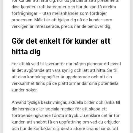
för kunder att hitta dig, hur du på bästa sätt presenterar
dina tjänster i rätt kategorier och hur du kan få direkta
förfrågningar – utan mellanhänder som fördröjer
processen. Målet är att hjälpa dig nå de kunder som
verkligen är intresserade, precis när de behöver dig.
Gör det enkelt för kunder att
hitta dig
För att bli vald till leverantör när någon planerar ett event
är det avgörande att vara synlig och lätt att hitta. Se till
att dina kontaktuppgifter är uppdaterade och att din
verksamhet finns på de plattformar där dina potentiella
kunder söker.
Använd tydliga beskrivningar, aktuella bilder och länka till
din hemsida eller sociala medier för att skapa ett
förtroendeingivande första intryck. Ju enklare det är för
kunden att snabbt få en uppfattning om vad du erbjuder
och hur de kontaktar dig, desto större chans har du att