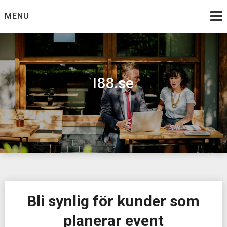
Skip
MENU
to
content
I88.se
Bli synlig för kunder som
planerar event