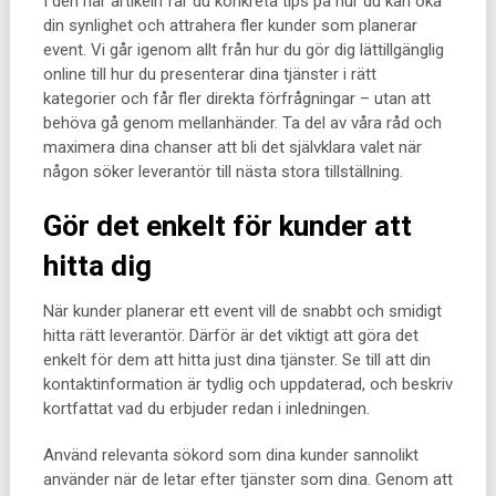
I den här artikeln får du konkreta tips på hur du kan öka
din synlighet och attrahera fler kunder som planerar
event. Vi går igenom allt från hur du gör dig lättillgänglig
online till hur du presenterar dina tjänster i rätt
kategorier och får fler direkta förfrågningar – utan att
behöva gå genom mellanhänder. Ta del av våra råd och
maximera dina chanser att bli det självklara valet när
någon söker leverantör till nästa stora tillställning.
Gör det enkelt för kunder att
hitta dig
När kunder planerar ett event vill de snabbt och smidigt
hitta rätt leverantör. Därför är det viktigt att göra det
enkelt för dem att hitta just dina tjänster. Se till att din
kontaktinformation är tydlig och uppdaterad, och beskriv
kortfattat vad du erbjuder redan i inledningen.
Använd relevanta sökord som dina kunder sannolikt
använder när de letar efter tjänster som dina. Genom att