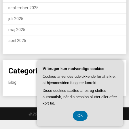
september 2025
juli 2025
maj 2025
april 2025
Categories
Vi bruger kun nødvendige cookies
Cookies anvendes udelukkende for at sikre,
Blog
at hjemmesiden fungerer korrekt.
Disse cookies sættes af os og slettes
automatisk, når din session slutter eller efter
kort tid.
© 2026 I88.se
| Theme by
SuperbThemes
OK
CVR-Nummer 37 40 77 39