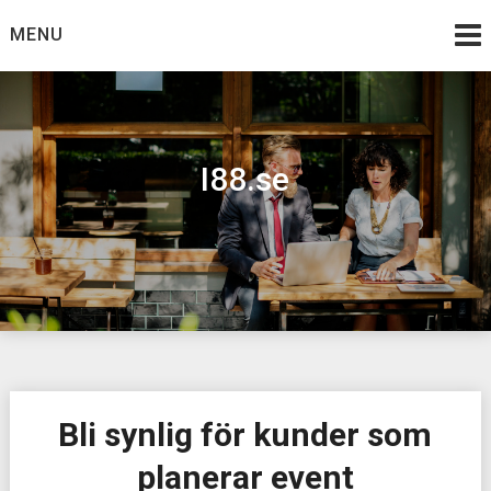
Skip
MENU
to
content
I88.se
Bli synlig för kunder som
planerar event