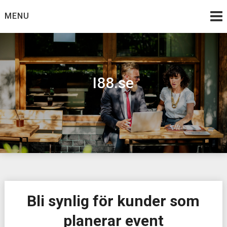
Skip
MENU
to
content
I88.se
Bli synlig för kunder som
planerar event