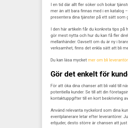
I en tid där allt fler söker och bokar tjäns
mer än att bara finnas med i en katalog – 
presentera dina tjänster på ett sätt som g
I den här artikeln får du konkreta tips på 
gör mest nytta och hur du kan få fler dire
mellanhänder. Oavsett om du är ny i brans
verksamhet, finns det enkla sätt att bli m
Du kan läsa mycket
mer om bli leverantör
Gör det enkelt för kunde
För att öka dina chanser att bli vald till n
potentiella kunder. Se till att din företag
kontaktuppgifter till en kort beskrivning a
Använd relevanta nyckelord som dina kund
eventplanerare letar efter leverantörer. Ju
erbjuder, desto större är chansen att just d