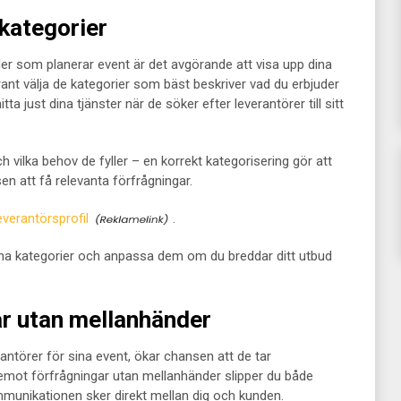
 kategorier
der som planerar event är det avgörande att visa upp dina
rant välja de kategorier som bäst beskriver vad du erbjuder
itta just dina tjänster när de söker efter leverantörer till sitt
 vilka behov de fyller – en korrekt kategorisering gör att
n att få relevanta förfrågningar.
everantörsprofil
.
 dina kategorier och anpassa dem om du breddar ditt utbud
ar utan mellanhänder
antörer för sina event, ökar chansen att de tar
 emot förfrågningar utan mellanhänder slipper du både
munikationen sker direkt mellan dig och kunden.