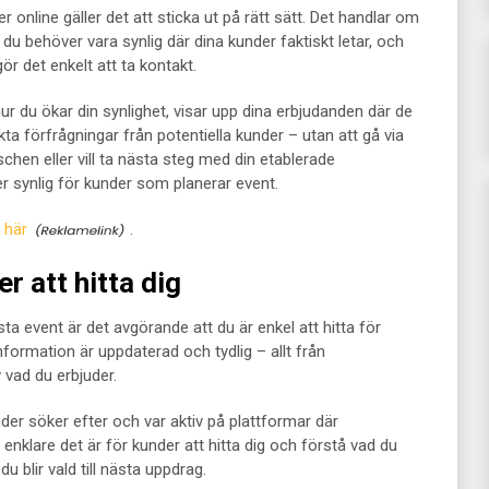
ter online gäller det att sticka ut på rätt sätt. Det handlar om
du behöver vara synlig där dina kunder faktiskt letar, och
ör det enkelt att ta kontakt.
hur du ökar din synlighet, visar upp dina erbjudanden där de
kta förfrågningar från potentiella kunder – utan att gå via
chen eller vill ta nästa steg med din etablerade
er synlig för kunder som planerar event.
 här
.
r att hitta dig
ästa event är det avgörande att du är enkel att hitta för
sinformation är uppdaterad och tydlig – allt från
v vad du erbjuder.
er söker efter och var aktiv på plattformar där
 enklare det är för kunder att hitta dig och förstå vad du
u blir vald till nästa uppdrag.