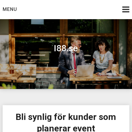
Skip
MENU
to
content
I88.se
Bli synlig för kunder som
planerar event