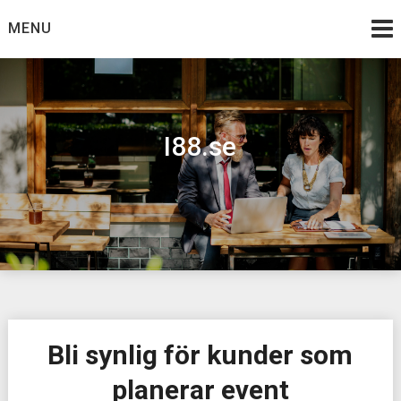
Skip
MENU
to
content
I88.se
Bli synlig för kunder som
planerar event