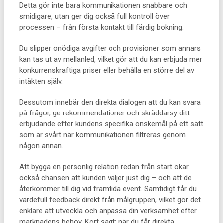
Detta gör inte bara kommunikationen snabbare och
smidigare, utan ger dig också full kontroll över
processen – från första kontakt till färdig bokning.
Du slipper onödiga avgifter och provisioner som annars
kan tas ut av mellanled, vilket gör att du kan erbjuda mer
konkurrenskraftiga priser eller behålla en större del av
intäkten själv.
Dessutom innebär den direkta dialogen att du kan svara
på frågor, ge rekommendationer och skräddarsy ditt
erbjudande efter kundens specifika önskemål på ett sätt
som är svårt när kommunikationen filtreras genom
någon annan.
Att bygga en personlig relation redan från start ökar
också chansen att kunden väljer just dig – och att de
återkommer till dig vid framtida event. Samtidigt får du
värdefull feedback direkt från målgruppen, vilket gör det
enklare att utveckla och anpassa din verksamhet efter
marknadens behov. Kort sagt: när du får direkta