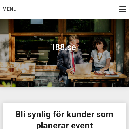
Skip
MENU
to
content
I88.se
Bli synlig för kunder som
planerar event