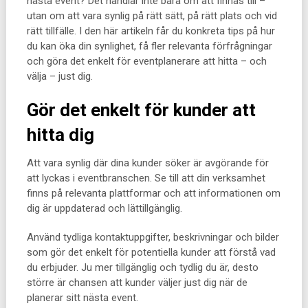
nästa event? Det handlar inte bara om att finnas till –
utan om att vara synlig på rätt sätt, på rätt plats och vid
rätt tillfälle. I den här artikeln får du konkreta tips på hur
du kan öka din synlighet, få fler relevanta förfrågningar
och göra det enkelt för eventplanerare att hitta – och
välja – just dig.
Gör det enkelt för kunder att
hitta dig
Att vara synlig där dina kunder söker är avgörande för
att lyckas i eventbranschen. Se till att din verksamhet
finns på relevanta plattformar och att informationen om
dig är uppdaterad och lättillgänglig.
Använd tydliga kontaktuppgifter, beskrivningar och bilder
som gör det enkelt för potentiella kunder att förstå vad
du erbjuder. Ju mer tillgänglig och tydlig du är, desto
större är chansen att kunder väljer just dig när de
planerar sitt nästa event.