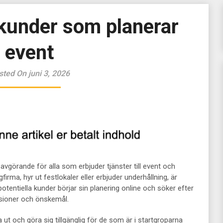
r kunder som planerar
event
sted On juni 3, 2026
r avgörande för alla som erbjuder tjänster till event och
rma, hyr ut festlokaler eller erbjuder underhållning, är
entiella kunder börjar sin planering online och söker efter
isioner och önskemål.
cka ut och göra sig tillgänglig för de som är i startgroparna