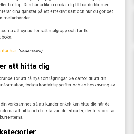
ler bröllop. Den här artikeln guidar dig till hur du blir mer
terar dina tjänster på ett effektivt sätt och hur du gör det
an mellanhänder.
anserna att synas för rätt målgrupp och får fler
t boka.
ntör här
.
r att hitta dig
ande för att få nya förfrågningar. Se därför till att din
information, tydliga kontaktuppgifter och en beskrivning av
in verksamhet, så att kunder enkelt kan hitta dig när de
kunderna att hitta och förstå vad du erbjuder, desto större är
nkurrenterna.
 kategorier