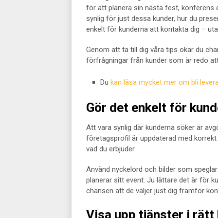
för att planera sin nästa fest, konferens el
synlig för just dessa kunder, hur du presen
enkelt för kunderna att kontakta dig – ut
Genom att ta till dig våra tips ökar du ch
förfrågningar från kunder som är redo at
Du
kan läsa mycket mer om bli levera
Gör det enkelt för kunde
Att vara synlig där kunderna söker är avgör
företagsprofil är uppdaterad med korrekt 
vad du erbjuder.
Använd nyckelord och bilder som speglar d
planerar sitt event. Ju lättare det är för 
chansen att de väljer just dig framför ko
Visa upp tjänster i rätt