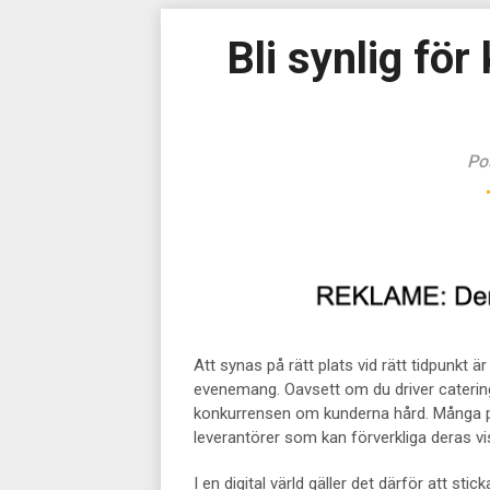
Bli synlig fö
Po
Att synas på rätt plats vid rätt tidpunkt ä
evenemang. Oavsett om du driver cateringfi
konkurrensen om kunderna hård. Många pot
leverantörer som kan förverkliga deras v
I en digital värld gäller det därför att sti