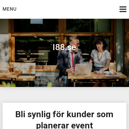
Skip
MENU
to
content
I88.se
Bli synlig för kunder som
planerar event