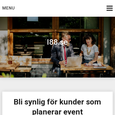
Skip
MENU
to
content
I88.se
Bli synlig för kunder som
planerar event