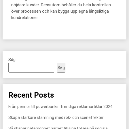
nöjdare kunder. Dessutom behåller du hela kontrollen
över processen och kan bygga upp egna långsiktiga
kundrelationer.
Søg
Søg
Recent Posts
Från pennor till powerbanks: Trendiga reklamartiklar 2024
Skapa starkare stämning med rök- och sceneffekter
Så skapar patersonbet närhet till sina följare på sociala